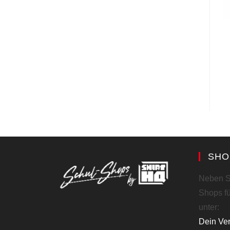
SHO
Neben S
Shops fü
unter:
Dein Ve