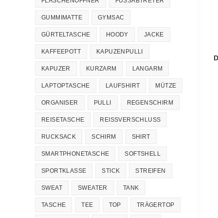
FLASCHENÖFFNER
FUSSABTRETER
GUMMIMATTE
GYMSAC
GÜRTELTASCHE
HOODY
JACKE
KAFFEEPOTT
KAPUZENPULLI
D
KAPUZER
KURZARM
LANGARM
LAPTOPTASCHE
LAUFSHIRT
MÜTZE
ORGANISER
PULLI
REGENSCHIRM
REISETASCHE
REISSVERSCHLUSS
RUCKSACK
SCHIRM
SHIRT
SMARTPHONETASCHE
SOFTSHELL
SPORTKLASSE
STICK
STREIFEN
SWEAT
SWEATER
TANK
TASCHE
TEE
TOP
TRÄGERTOP