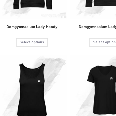
Domgymnasium Lady Hoody
Domgymnasium Lady
Dieses
Select options
Select optio
Produkt
weist
mehrere
Varianten
auf.
Die
Optionen
können
auf
der
Produktseite
gewählt
werden