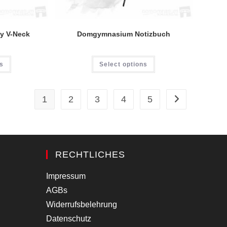
y V-Neck
Domgymnasium Notizbuch
Dieses
ns
Select options
Produkt
weist
mehrere
Varianten
auf.
1
2
3
4
5
Die
Optionen
können
auf
der
Produktseite
gewählt
werden
RECHTLICHES
Impressum
AGBs
Widerrufsbelehrung
Datenschutz