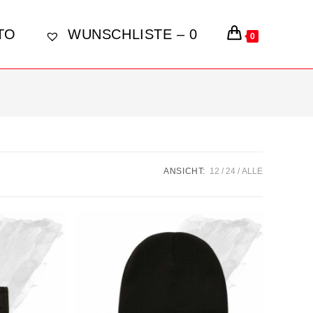
TO
WUNSCHLISTE –
0
0
ANSICHT:
12
24
ALLE