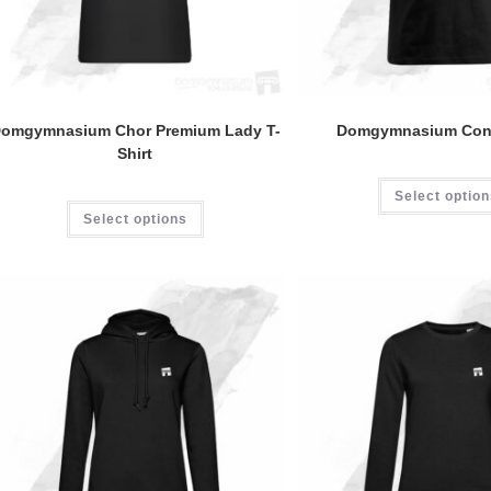
omgymnasium Chor Premium Lady T-
Domgymnasium Cont
Shirt
Select optio
Dieses
Select options
Produkt
weist
mehrere
Varianten
auf.
Die
Optionen
können
auf
der
Produktseite
gewählt
werden