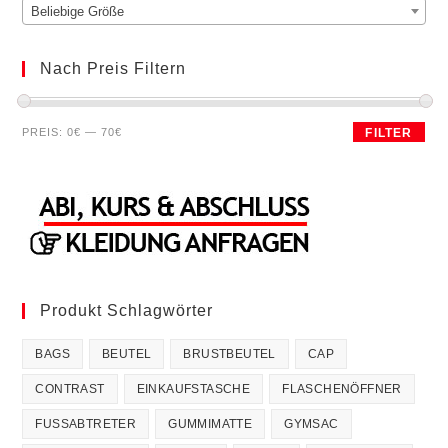
Beliebige Größe
Nach Preis Filtern
Min.
Max.
PREIS:
0€
—
70€
FILTER
Preis
Preis
Produkt Schlagwörter
BAGS
BEUTEL
BRUSTBEUTEL
CAP
CONTRAST
EINKAUFSTASCHE
FLASCHENÖFFNER
FUSSABTRETER
GUMMIMATTE
GYMSAC