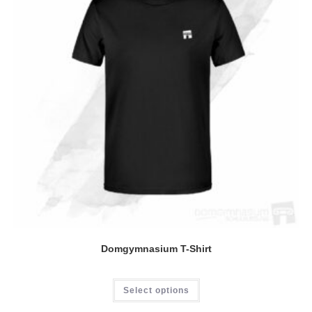
Produktseite
gewählt
werden
Domgymnasium T-Shirt
Dieses
Select options
Produkt
weist