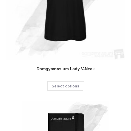
Domgymnasium Lady V-Neck
Dieses
Select options
Produkt
weist
mehrere
Varianten
auf.
Die
Optionen
können
auf
der
Produktseite