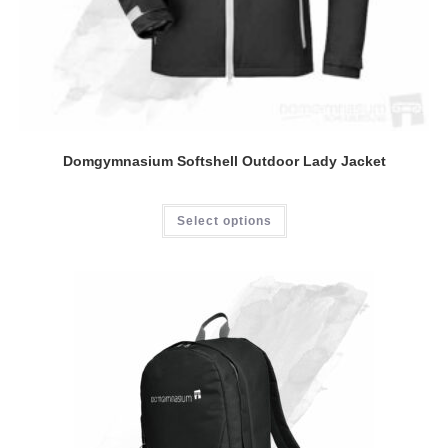
Domgymnasium Softshell Outdoor Lady Jacket
Dieses
Select options
Produkt
weist
mehrere
Varianten
auf.
Die
Optionen
können
auf
der
Produktseite
gewählt
werden