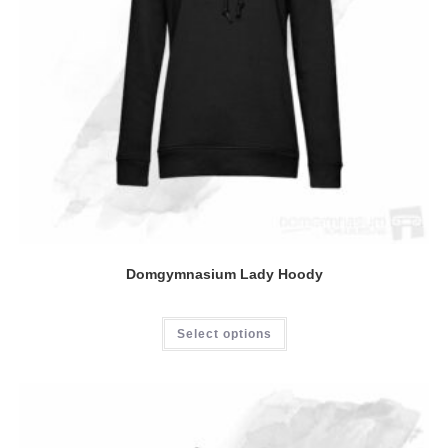
Domgymnasium Lady Hoody
Dieses
Select options
Produkt
weist
mehrere
Varianten
auf.
Die
Optionen
können