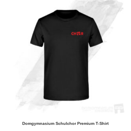
Die
Optionen
können
auf
der
Produktseite
gewählt
werden
Domgymnasium Schulchor Premium T-Shirt