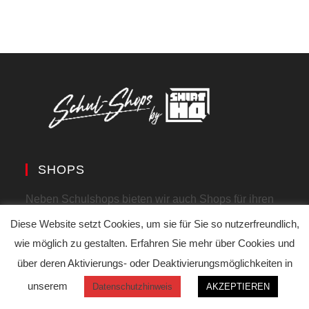
SHOPS
Neben Schulshops bieten wir auch Shops für ihren
Verein, weitere Infos unter:
Diese Website setzt Cookies, um sie für Sie so nutzerfreundlich,
Dein Vereinsshop
wie möglich zu gestalten. Erfahren Sie mehr über Cookies und
über deren Aktivierungs- oder Deaktivierungsmöglichkeiten in
unserem
FAQ
Datenschutzhinweis
AKZEPTIEREN