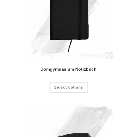
gewählt
werden
Domgymnasium Notizbuch
Select options