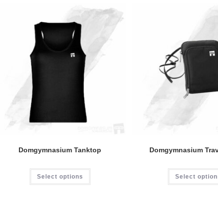
Domgymnasium Tanktop
Domgymnasium Trave
Dieses
Select options
Select optio
Produkt
weist
mehrere
Varianten
auf.
Die