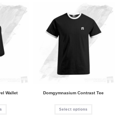
l Wallet
Domgymnasium Contrast Tee
Dieses
ns
Select options
Produkt
weist
mehrere
Varianten
auf.
Die