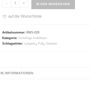
Domgymnasium
-
+
IN DEN WARENKORB
Sweater
Menge
auf die Wunschliste
Artikelnummer:
RMS-029
Kategorie:
Schullogo Kollektion
Schlagwörter:
Langarm
,
Pulli
,
Sweater
HE INFORMATIONEN