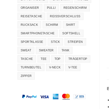
ORGANISER
PULLI
REGENSCHIRM
REISETASCHE
REISSVERSCHLUSS
RUCKSACK
SCHIRM
SHIRT
SMARTPHONETASCHE
SOFTSHELL
SPORTKLASSE
STICK
STREIFEN
SWEAT
SWEATER
TANK
TASCHE
TEE
TOP
TRÄGERTOP
TURNBEUTEL
V-NECK
V-TEE
ZIPPER