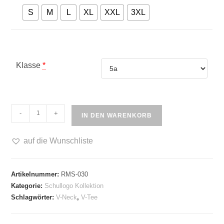
S
M
L
XL
XXL
3XL
Klasse
*
Domgymnasium
-
+
IN DEN WARENKORB
V-
Neck
auf die Wunschliste
Menge
Artikelnummer:
RMS-030
Kategorie:
Schullogo Kollektion
Schlagwörter:
V-Neck
,
V-Tee