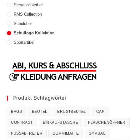
der
Personalisierbar
Produktseite
gewählt
RMS Collection
werden
Schulchor
Schullogo Kollektion
Sportartikel
Produkt Schlagwörter
BAGS
BEUTEL
BRUSTBEUTEL
CAP
CONTRAST
EINKAUFSTASCHE
FLASCHENÖFFNER
FUSSABTRETER
GUMMIMATTE
GYMSAC