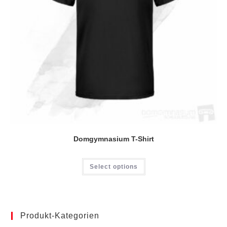
Domgymnasium T-Shirt
Dieses
Select options
Produkt
weist
mehrere
Varianten
auf.
Die
Optionen
Produkt-Kategorien
können
auf