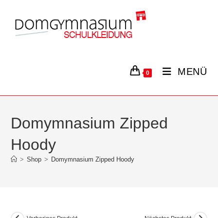
Zum
Inhalt
springen
MENÜ
0
Domymnasium Zipped
Hoody
>
Shop
>
Domymnasium Zipped Hoody