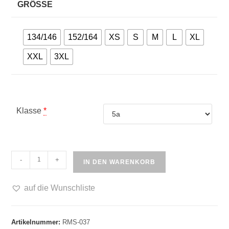
GRÖSSE
134/146
152/164
XS
S
M
L
XL
XXL
3XL
Klasse
*
Domymnasium
-
+
IN DEN WARENKORB
Zipped
Hoody
auf die Wunschliste
Menge
Artikelnummer:
RMS-037