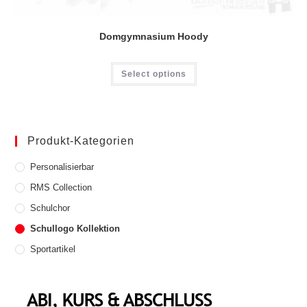
Domgymnasium Hoody
Dieses
Select options
Produkt
weist
mehrere
Varianten
auf.
Die
Optionen
Produkt-Kategorien
können
auf
der
Personalisierbar
Produktseite
gewählt
RMS Collection
werden
Schulchor
Schullogo Kollektion
Sportartikel